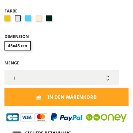
FARBE
Gelb
Bleu_turquoise
Sable
Anthracite
Gris
Noir
clair
DIMENSION
45x45 cm
MENGE
IN DEN WARENKORB