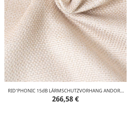
RID'PHONIC 15dB LÄRMSCHUTZVORHANG ANDORA
266,58 €
Bahngleis