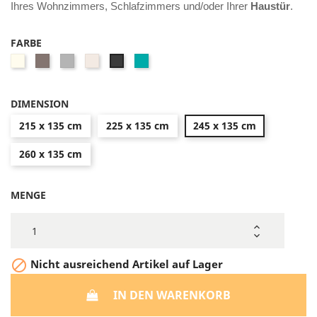
Ihres Wohnzimmers, Schlafzimmers und/oder Ihrer
Haustür
.
FARBE
Beige
Café
Gris
Champagne
Bleu-
Gris
Crème
Cendré
Vert
anthracite
DIMENSION
215 x 135 cm
225 x 135 cm
245 x 135 cm
260 x 135 cm
MENGE

Nicht ausreichend Artikel auf Lager
IN DEN WARENKORB