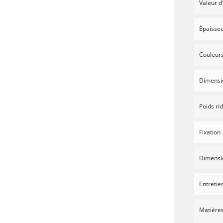
Valeur d
Épaisseu
Couleur
Dimensi
Poids ri
Fixation
Dimensio
Entretie
Matière