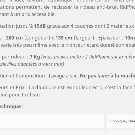
ations permettent de reclasser le rideau anti-bruit Rid
ant à un prix accessible.
uation jusqu'à
15dB
grâce aux 4 couches dont 2 matériaux
s :
260 cm
(Longueur) x
135 cm
(largeur) . Epaisseur :
10
 varie très peu même avec le fronceur étant donné son épa
 par rideau :
7 Kg
(vous pouvez mettre 2 RidPhonic sur la même 
hevilles adaptées à votre mur)
tien et Composition : Lavage à sec,
Ne pas laver à la mach
urs et Prix : La doublure est en couleur écru, c’est la face 
nné pour 1 rideau
echnique :
Phonique, The