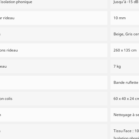
’isolation phonique
Jusqu’à -15 dB
r rideau
10 mm
s
Beige, Gris c
ons rideau
260 x 135 cm
deau
7 kg
Bande ruflette
n colis
60 x 40 x 24 c
n
Nettoyage à se
s
Tissu Face : 
Isolation phoni