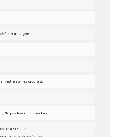
endré, Champagne
 à mettre sur les crochets
m
c, Ne pas laver à la machine
100% POLYESTER
que : 2 isolants en Coton