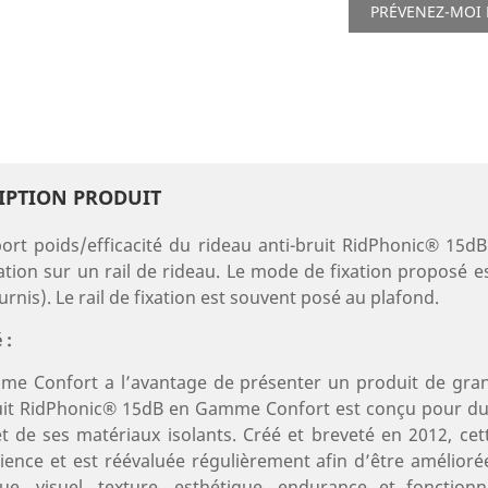
PRÉVENEZ-MOI 
IPTION PRODUIT
ort poids/efficacité du rideau anti-bruit RidPhonic® 15d
llation sur un rail de rideau. Le mode de fixation proposé e
urnis). Le rail de fixation est souvent posé au plafond.
 :
e Confort a l’avantage de présenter un produit de grand
uit RidPhonic® 15dB en Gamme Confort est conçu pour dure
et de ses matériaux isolants. Créé et breveté en 2012, ce
ience et est réévaluée régulièrement afin d’être amélio
que, visuel, texture, esthétique, endurance et fonctio