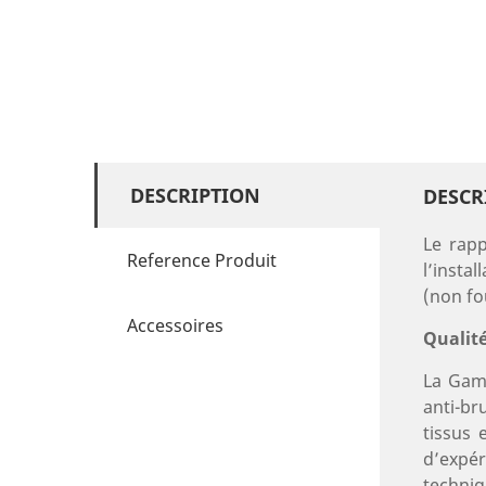
DESCRIPTION
DESCR
Le rapp
Reference Produit
l’insta
(non fo
Accessoires
Qualité
La Gamm
anti-br
tissus 
d’expér
techni