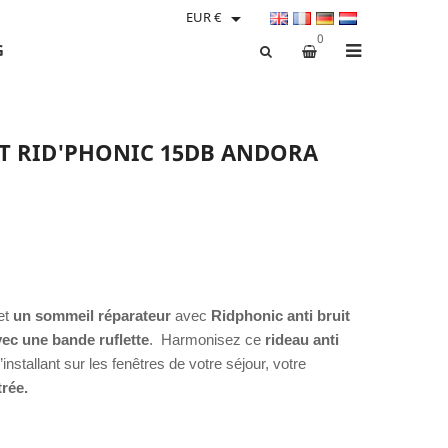

EUR €
0
G
IT RID'PHONIC 15DB ANDORA
et
un sommeil réparateur
avec
Ridphonic anti bruit
avec une bande ruflette
. Harmonisez ce
rideau anti
installant sur les fenêtres de votre séjour, votre
trée.