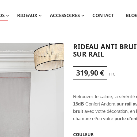
OS
RIDEAUX
ACCESSOIRES
CONTACT
BLO
RIDEAU ANTI BRU
SUR RAIL
319,90 €
TTC
Retrouvez le calme, la sérénité 
15dB
Confort Andora
sur rail 
bruit
avec votre décoration, en l’
chambre et/ou votre
porte d’en
COULEUR