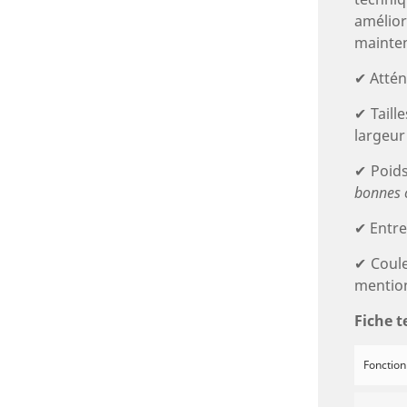
amélior
mainten
✔ Attén
✔ Taille
largeur
✔ Poids
bonnes c
✔ Entre
✔ Coule
mentio
Fiche t
Fonction