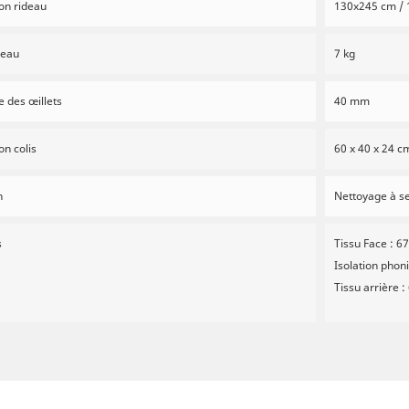
on rideau
130x245 cm /
deau
7 kg
 des œillets
40 mm
n colis
60 x 40 x 24 c
n
Nettoyage à se
s
Tissu Face : 6
Isolation phoni
Tissu arrière 