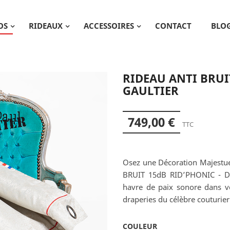
OS
RIDEAUX
ACCESSOIRES
CONTACT
BLO
RIDEAU ANTI BRUI
GAULTIER
749,00 €
TTC
Osez une Décoration Majestu
BRUIT 15dB RID’PHONIC - 
havre de paix sonore dans vo
draperies du célèbre couturier
COULEUR