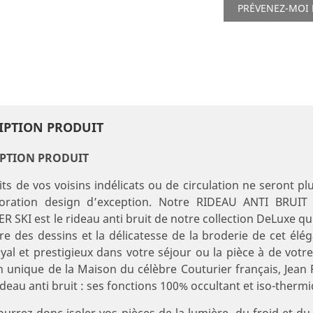
PRÉVENEZ-MOI 
IPTION PRODUIT
IPTION PRODUIT
its de vos voisins indélicats ou de circulation ne seront pl
oration design d’exception. Notre RIDEAU ANTI BRUI
R SKI est le rideau anti bruit de notre collection DeLuxe qui 
re des dessins et la délicatesse de la broderie de cet élég
oyal et prestigieux dans votre séjour ou la pièce à de votr
n unique de la Maison du célèbre Couturier français, Jean
ideau anti bruit : ses fonctions 100% occultant et iso-therm
urrez donc isoler vos pièces de la lumière, du froid et d