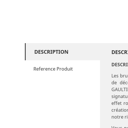
DESCRIPTION
DESCR
DESCR
Reference Produit
Les bru
de déc
GAULTIE
signatu
effet r
créatio
notre r
Vous po