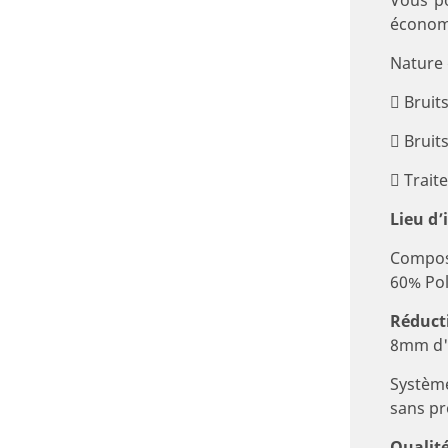
économi
Nature 
 Bruits
 Bruit
 Trait
Lieu d’
Composi
60% Pol
Réduct
8mm d'
Système
sans pr
Qualité