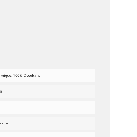
rmique, 100% Occultant
B%
 doré