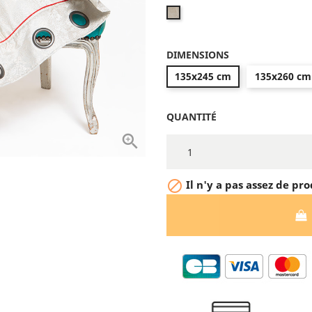
JP
Gaultier
Skin
DIMENSIONS
Beige
135x245 cm
135x260 cm
QUANTITÉ


Il n'y a pas assez de pro