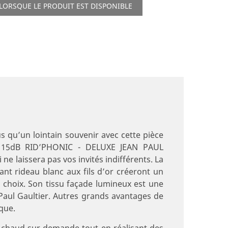
LORSQUE LE PRODUIT EST DISPONIBLE
us qu’un lointain souvenir avec cette pièce
T 15dB RID’PHONIC - DELUXE JEAN PAUL
ne laissera pas vos invités indifférents. La
ant rideau blanc aux fils d’or créeront un
e choix. Son tissu façade lumineux est une
 Paul Gaultier. Autres grands avantages de
ique.
u chaud sur demande tout en réalisant des