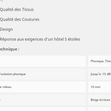
Qualité des Tissus
Qualité des Coutures
Design
Réponse aux exigences d'un
hôtel 5 étoiles
echnique :
Phonique, The
’isolation phonique
Jusqu’à -15 d
r rideau
10 mm
s
Beige écriture