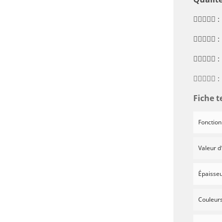

:

:

:

:
Fiche t
Fonction
Valeur d
Épaisseu
Couleur